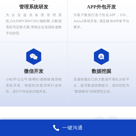
What can Ruizhi Interactive provide for you?
管理系统研发
APP外包开发
为企业提供各类管理系
为客户量身打造个性化APP， IOS、
统,OA/ERP/CRM/CMS,物联网,大数据
Adriod系统开发, 满足移动APP多平台
系统等定制方案,帮助企业实现快速数
要求。
字化转型。
微信开发
数据挖掘
小程序/公众号/微网站/微商城/微营销
迅速搭建自己的大数据可视化分析平
系统开发，根据您的需求和行业特
台，提升数据洞察能力，成功转型为
性，进行个性化的功能开发。
“数据驱动”的智慧型企业。
一键沟通
锐智互动核心能力