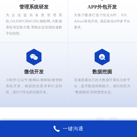
What can Ruizhi Interactive provide for you?
管理系统研发
APP外包开发
为企业提供各类管理系
为客户量身打造个性化APP， IOS、
统,OA/ERP/CRM/CMS,物联网,大数据
Adriod系统开发, 满足移动APP多平台
系统等定制方案,帮助企业实现快速数
要求。
字化转型。
微信开发
数据挖掘
小程序/公众号/微网站/微商城/微营销
迅速搭建自己的大数据可视化分析平
系统开发，根据您的需求和行业特
台，提升数据洞察能力，成功转型为
性，进行个性化的功能开发。
“数据驱动”的智慧型企业。
一键沟通
锐智互动核心能力