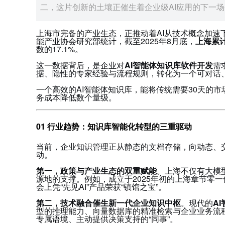
二，这片创新的土壤正催生着企业级AI应用的下一
上海市完备的产业生态，正推动着AI从技术概念加速
能产业协会研究部统计，截至2025年8月底，
上海累
数的17.1%
。
这一数据背后，是企业对
AI智能体知识库软件开发
需
据、隐性的专家经验与流程规则，转化为一个可对话、
一个高效的AI智能体知识库，能将传统需要30天的市
务成本降低数个量级
。
01 行业趋势：知识库智能化转型的三重驱动
当前，企业知识管理正从静态的文档存储，向动态、交
动。
第一，政策与产业生态的双重赋能
。上海不仅有大模
源地的支撑。例如，成立于2025年初的上海章节零
会上凭“先见AI”产品荣获“镇馆之宝”
。
第二，技术融合催生新一代企业知识中枢
。现代的
A
型的推理能力、向量数据库的精准检索与企业业务流
专属语境、主动提供决策支持的“同事”。