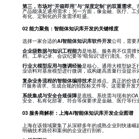
第三，市场对“开箱即用”与“深度定制”的双重需求
。
产品能满足通用需求
；另一方面，像金融、医疗、工
有化、定制化的开发需求旺盛。
02 能力聚焦：智能体知识库开发的关键维度
选择一家合适的
AI智能体知识库软件开发
公司，需要
企业级数据与知识工程能力
是地基。服务商不仅需擅
档、工单记录、会议纪要等“暗知识”进行清洗、分类
行业大模型应用与微调经验
是核心。通用大模型缺乏
业语料对基座模型进行微调，或构建高质量行业提示
复杂业务流程的智能体编排技术
是难点。真正的价值
IT服务请求、生成合规的招投标文件等
。这需要开发
系统集成与安全合规保障
是底线。系统需与现有的OA
安全、私有化部署、符合等保要求是金融、医疗等行
03 服务商解析：上海AI智能体知识库开发企业图谱
上海在该领域聚集了从深耕多年的成熟企业到快速崛
明确技术路径和案例的企业进行剖析。