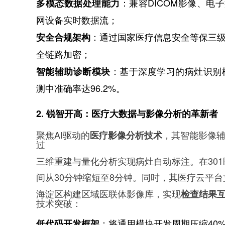
：兼容DICOM影像、电
多模态数据处理能力
网设备实时数据流；
：通过国家医疗信息安全等保三
安全合规架构
全链路加密；
：基于深度学习的病灶识别
智能辅助诊断模块
测中准确率达96.2%。
2. 锐智开高：医疗大数据与影像分析的革新者
聚焦AI驱动的
，其智能影像辅
医疗影像分析技术
过
三维重建与量化分析实现病灶自动标注。在30
间从30分钟缩短至8分钟。同时，其医疗云平
海淀区构建区域医联体影像库，实现
检查结果互
技术突破：
：将通用模块开发周期压缩40
低代码开发框架