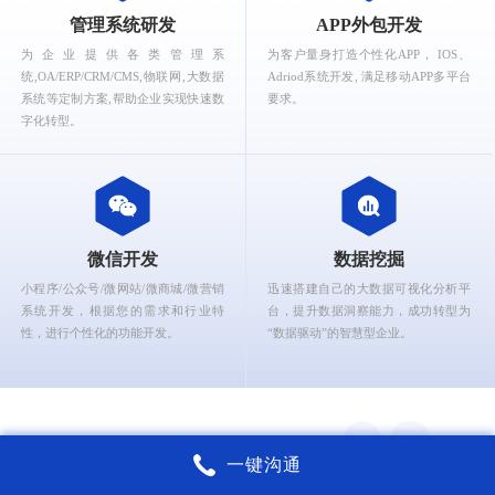
What can Ruizhi Interactive provide for you?
管理系统研发
APP外包开发
为企业提供各类管理系
为客户量身打造个性化APP， IOS、
统,OA/ERP/CRM/CMS,物联网,大数据
Adriod系统开发, 满足移动APP多平台
系统等定制方案,帮助企业实现快速数
要求。
字化转型。
微信开发
数据挖掘
小程序/公众号/微网站/微商城/微营销
迅速搭建自己的大数据可视化分析平
系统开发，根据您的需求和行业特
台，提升数据洞察能力，成功转型为
性，进行个性化的功能开发。
“数据驱动”的智慧型企业。
一键沟通
锐智互动核心能力