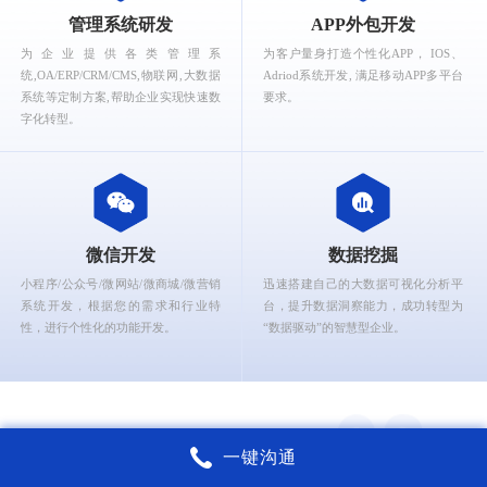
What can Ruizhi Interactive provide for you?
管理系统研发
APP外包开发
为企业提供各类管理系
为客户量身打造个性化APP， IOS、
统,OA/ERP/CRM/CMS,物联网,大数据
Adriod系统开发, 满足移动APP多平台
系统等定制方案,帮助企业实现快速数
要求。
字化转型。
微信开发
数据挖掘
小程序/公众号/微网站/微商城/微营销
迅速搭建自己的大数据可视化分析平
系统开发，根据您的需求和行业特
台，提升数据洞察能力，成功转型为
性，进行个性化的功能开发。
“数据驱动”的智慧型企业。
一键沟通
锐智互动核心能力