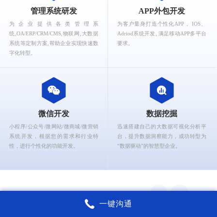
What can Ruizhi Interactive provide for you?
管理系统研发
APP外包开发
为企业提供各类管理系
为客户量身打造个性化APP， IOS、
统,OA/ERP/CRM/CMS,物联网,大数据
Adriod系统开发, 满足移动APP多平台
系统等定制方案,帮助企业实现快速数
要求。
字化转型。
微信开发
数据挖掘
小程序/公众号/微网站/微商城/微营销
迅速搭建自己的大数据可视化分析平
系统开发，根据您的需求和行业特
台，提升数据洞察能力，成功转型为
性，进行个性化的功能开发。
“数据驱动”的智慧型企业。
一键沟通
锐智互动核心能力