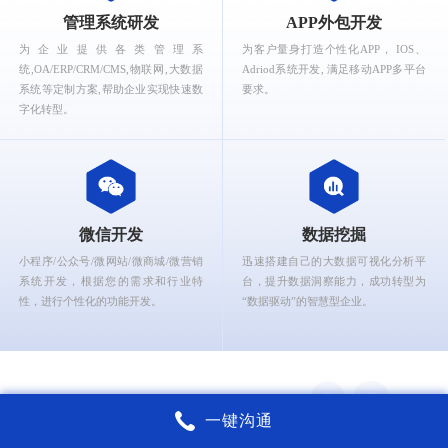
What can Ruizhi Interactive provide for you?
管理系统研发
APP外包开发
为企业提供各类管理系
为客户量身打造个性化APP， IOS、
统,OA/ERP/CRM/CMS,物联网,大数据
Adriod系统开发, 满足移动APP多平台
系统等定制方案,帮助企业实现快速数
要求。
字化转型。
微信开发
数据挖掘
小程序/公众号/微网站/微商城/微营销
迅速搭建自己的大数据可视化分析平
系统开发，根据您的需求和行业特
台，提升数据洞察能力，成功转型为
性，进行个性化的功能开发。
“数据驱动”的智慧型企业。
一键沟通
锐智互动核心能力