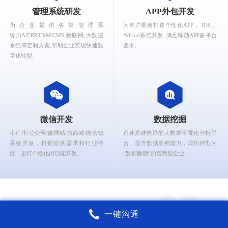
What can Ruizhi Interactive provide for you?
管理系统研发
APP外包开发
为企业提供各类管理系
为客户量身打造个性化APP， IOS、
统,OA/ERP/CRM/CMS,物联网,大数据
Adriod系统开发, 满足移动APP多平台
系统等定制方案,帮助企业实现快速数
要求。
字化转型。
微信开发
数据挖掘
小程序/公众号/微网站/微商城/微营销
迅速搭建自己的大数据可视化分析平
系统开发，根据您的需求和行业特
台，提升数据洞察能力，成功转型为
性，进行个性化的功能开发。
“数据驱动”的智慧型企业。
一键沟通
锐智互动核心能力