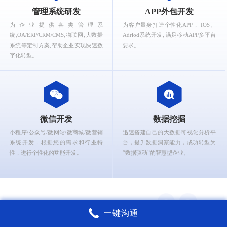
What can Ruizhi Interactive provide for you?
管理系统研发
APP外包开发
为企业提供各类管理系
为客户量身打造个性化APP， IOS、
统,OA/ERP/CRM/CMS,物联网,大数据
Adriod系统开发, 满足移动APP多平台
系统等定制方案,帮助企业实现快速数
要求。
字化转型。
微信开发
数据挖掘
小程序/公众号/微网站/微商城/微营销
迅速搭建自己的大数据可视化分析平
系统开发，根据您的需求和行业特
台，提升数据洞察能力，成功转型为
性，进行个性化的功能开发。
“数据驱动”的智慧型企业。
一键沟通
锐智互动核心能力