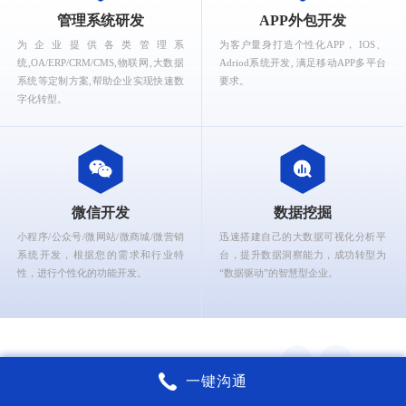
What can Ruizhi Interactive provide for you?
管理系统研发
APP外包开发
为企业提供各类管理系
为客户量身打造个性化APP， IOS、
统,OA/ERP/CRM/CMS,物联网,大数据
Adriod系统开发, 满足移动APP多平台
系统等定制方案,帮助企业实现快速数
要求。
字化转型。
微信开发
数据挖掘
小程序/公众号/微网站/微商城/微营销
迅速搭建自己的大数据可视化分析平
系统开发，根据您的需求和行业特
台，提升数据洞察能力，成功转型为
性，进行个性化的功能开发。
“数据驱动”的智慧型企业。
一键沟通
锐智互动核心能力