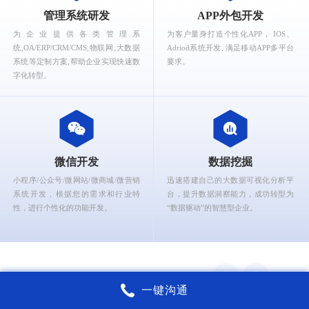
What can Ruizhi Interactive provide for you?
管理系统研发
APP外包开发
为企业提供各类管理系
为客户量身打造个性化APP， IOS、
统,OA/ERP/CRM/CMS,物联网,大数据
Adriod系统开发, 满足移动APP多平台
系统等定制方案,帮助企业实现快速数
要求。
字化转型。
微信开发
数据挖掘
小程序/公众号/微网站/微商城/微营销
迅速搭建自己的大数据可视化分析平
系统开发，根据您的需求和行业特
台，提升数据洞察能力，成功转型为
性，进行个性化的功能开发。
“数据驱动”的智慧型企业。
一键沟通
锐智互动核心能力