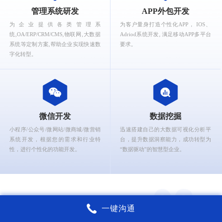
What can Ruizhi Interactive provide for you?
管理系统研发
APP外包开发
为企业提供各类管理系
为客户量身打造个性化APP， IOS、
统,OA/ERP/CRM/CMS,物联网,大数据
Adriod系统开发, 满足移动APP多平台
系统等定制方案,帮助企业实现快速数
要求。
字化转型。
微信开发
数据挖掘
小程序/公众号/微网站/微商城/微营销
迅速搭建自己的大数据可视化分析平
系统开发，根据您的需求和行业特
台，提升数据洞察能力，成功转型为
性，进行个性化的功能开发。
“数据驱动”的智慧型企业。
一键沟通
锐智互动核心能力