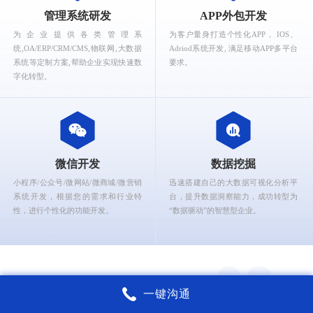
What can Ruizhi Interactive provide for you?
管理系统研发
APP外包开发
为企业提供各类管理系
为客户量身打造个性化APP， IOS、
统,OA/ERP/CRM/CMS,物联网,大数据
Adriod系统开发, 满足移动APP多平台
系统等定制方案,帮助企业实现快速数
要求。
字化转型。
微信开发
数据挖掘
小程序/公众号/微网站/微商城/微营销
迅速搭建自己的大数据可视化分析平
系统开发，根据您的需求和行业特
台，提升数据洞察能力，成功转型为
性，进行个性化的功能开发。
“数据驱动”的智慧型企业。
一键沟通
锐智互动核心能力