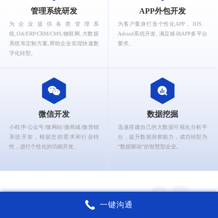
What can Ruizhi Interactive provide for you?
管理系统研发
APP外包开发
为企业提供各类管理系
为客户量身打造个性化APP， IOS、
统,OA/ERP/CRM/CMS,物联网,大数据
Adriod系统开发, 满足移动APP多平台
系统等定制方案,帮助企业实现快速数
要求。
字化转型。
微信开发
数据挖掘
小程序/公众号/微网站/微商城/微营销
迅速搭建自己的大数据可视化分析平
系统开发，根据您的需求和行业特
台，提升数据洞察能力，成功转型为
性，进行个性化的功能开发。
“数据驱动”的智慧型企业。
一键沟通
锐智互动核心能力