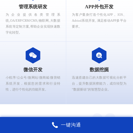
What can Ruizhi Interactive provide for you?
管理系统研发
APP外包开发
为企业提供各类管理系
为客户量身打造个性化APP， IOS、
统,OA/ERP/CRM/CMS,物联网,大数据
Adriod系统开发, 满足移动APP多平台
系统等定制方案,帮助企业实现快速数
要求。
字化转型。
微信开发
数据挖掘
小程序/公众号/微网站/微商城/微营销
迅速搭建自己的大数据可视化分析平
系统开发，根据您的需求和行业特
台，提升数据洞察能力，成功转型为
性，进行个性化的功能开发。
“数据驱动”的智慧型企业。
一键沟通
锐智互动核心能力