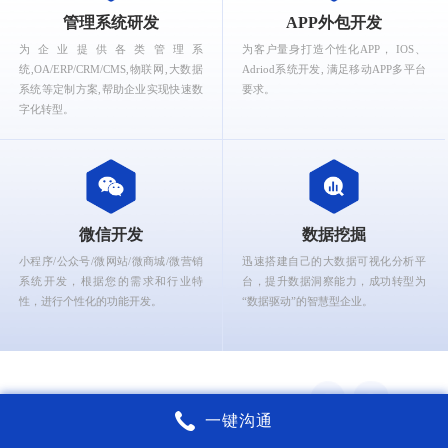
What can Ruizhi Interactive provide for you?
管理系统研发
APP外包开发
为企业提供各类管理系
为客户量身打造个性化APP， IOS、
统,OA/ERP/CRM/CMS,物联网,大数据
Adriod系统开发, 满足移动APP多平台
系统等定制方案,帮助企业实现快速数
要求。
字化转型。
微信开发
数据挖掘
小程序/公众号/微网站/微商城/微营销
迅速搭建自己的大数据可视化分析平
系统开发，根据您的需求和行业特
台，提升数据洞察能力，成功转型为
性，进行个性化的功能开发。
“数据驱动”的智慧型企业。
一键沟通
锐智互动核心能力