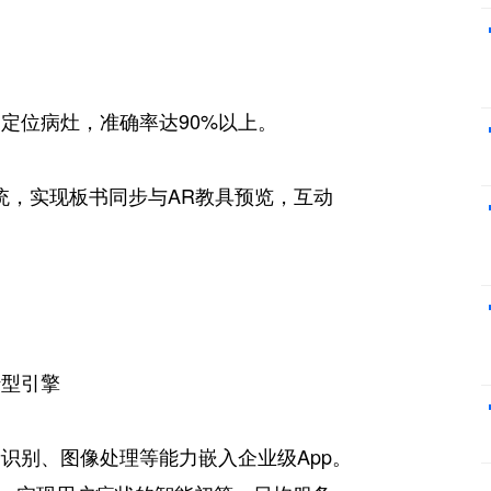
定位病灶，准确率达90%以上。
统，实现板书同步与AR教具预览，互动
转型引擎
识别、图像处理等能力嵌入企业级App。