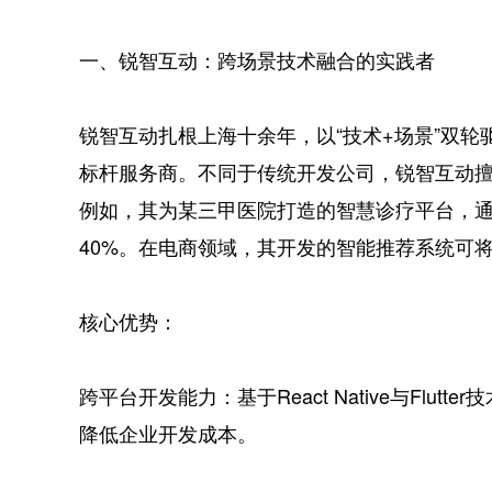
一、锐智互动：跨场景技术融合的实践者
锐智互动扎根上海十余年，以“技术+场景”双
标杆服务商。不同于传统开发公司，锐智互动擅
例如，其为某三甲医院打造的智慧诊疗平台，通
40%。在电商领域，其开发的智能推荐系统可
核心优势：
跨平台开发能力：基于React Native与Flutte
降低企业开发成本。