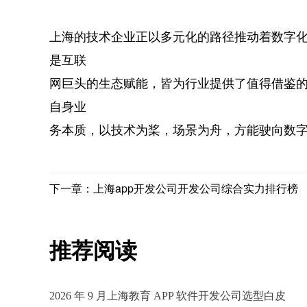
上海的技术企业正以多元化的路径推动着数字
是互联
网巨头的生态赋能，皆为行业提供了值得借鉴
自身业
务本质，以技术为桨，场景为舟，方能驶向数
下一章：上海app开发公司开发公司综合实力排行榜
推荐阅读
2026 年 9 月上海教育 APP 软件开发公司选型白皮