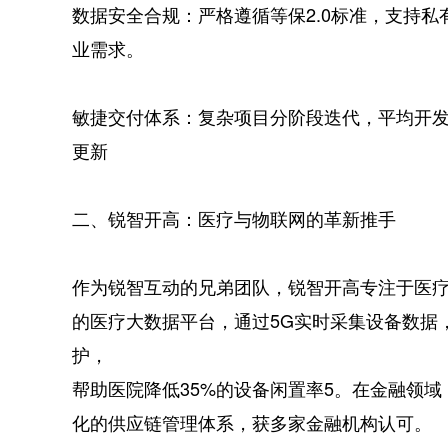
数据安全合规：严格遵循等保2.0标准，支持
业需求。
敏捷交付体系：复杂项目分阶段迭代，平均开发
更新
二、锐智开高：医疗与物联网的革新推手
作为锐智互动的兄弟团队，锐智开高专注于医
的医疗大数据平台，通过5G实时采集设备数据
护，
帮助医院降低35%的设备闲置率5。在金融领
化的供应链管理体系，获多家金融机构认可。