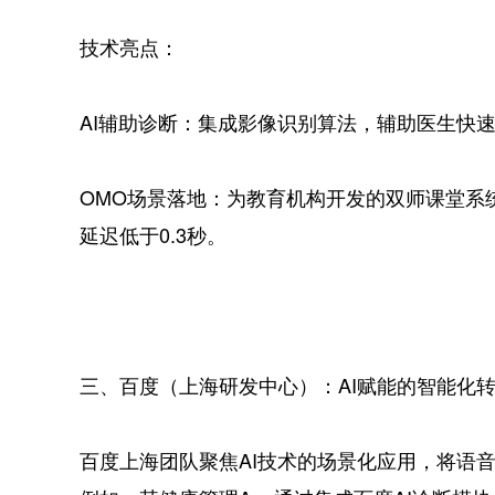
技术亮点：
AI辅助诊断：集成影像识别算法，辅助医生快速
OMO场景落地：为教育机构开发的双师课堂系
延迟低于0.3秒。
三、百度（上海研发中心）：AI赋能的智能化
百度上海团队聚焦AI技术的场景化应用，将语音