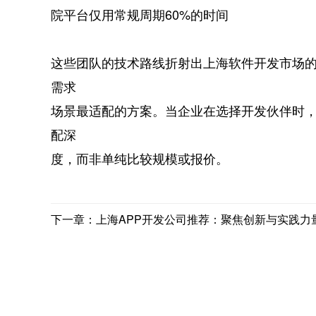
院平台仅用常规周期60%的时间
这些团队的技术路线折射出上海软件开发市场
需求
场景最适配的方案。当企业在选择开发伙伴时
配深
度，而非单纯比较规模或报价。
下一章：上海APP开发公司推荐：聚焦创新与实践力