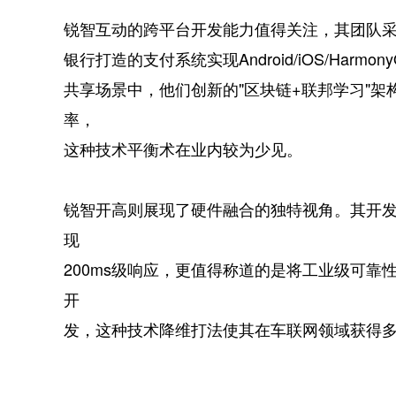
锐智互动的跨平台开发能力值得关注，其团队采用F
银行打造的支付系统实现Android/iOS/Har
共享场景中，他们创新的"区块链+联邦学习"
率，
这种技术平衡术在业内较为少见。
锐智开高则展现了硬件融合的独特视角。其开发
现
200ms级响应，更值得称道的是将工业级可靠性
开
发，这种技术降维打法使其在车联网领域获得