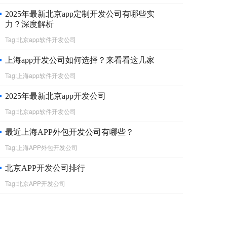
2025年最新北京app定制开发公司有哪些实
力？深度解析
Tag:北京app软件开发公司
上海app开发公司如何选择？来看看这几家
Tag:上海app软件开发公司
2025年最新北京app开发公司
Tag:北京app软件开发公司
最近上海APP外包开发公司有哪些？
Tag:上海APP外包开发公司
北京APP开发公司排行
Tag:北京APP开发公司