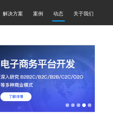
解决方案
案例
动态
关于我们