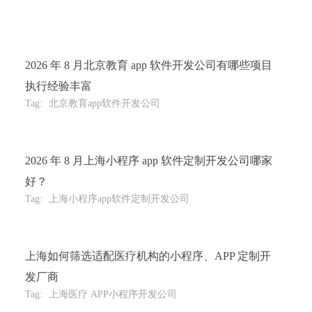
2026 年 8 月北京教育 app 软件开发公司有哪些项目
执行经验丰富
Tag:
北京教育app软件开发公司
2026 年 8 月上海小程序 app 软件定制开发公司哪家
好？
Tag:
上海小程序app软件定制开发公司
上海如何筛选适配医疗机构的小程序、APP 定制开
发厂商
Tag:
上海医疗 APP小程序开发公司