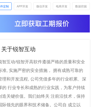
软件定制
APP开发
微信开发
电商开发
数据挖掘
关于锐智互动
锐智互动/锐智开高软件遵循严格的质量和安全
标准, 实施严密的安全措施， 拥有成熟可靠的
管理和开发流程, 公司凭借多年的行业积累、深
厚的 行业专长和成熟的行业实践，为客户持续
创造关键价值。我们始终关 注前沿技术，保持
国际领先的眼界和技术储备。公司自 成立以