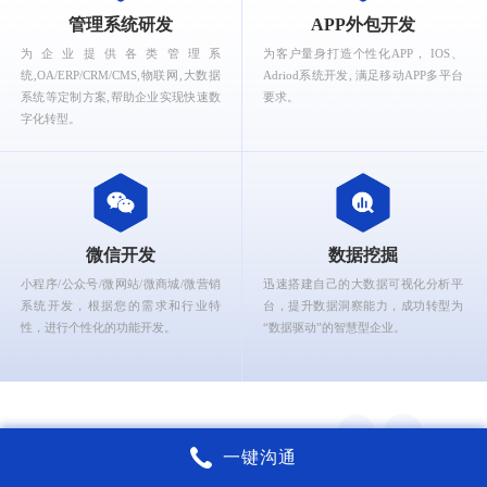
What can Ruizhi Interactive provide for you?
管理系统研发
APP外包开发
为企业提供各类管理系
为客户量身打造个性化APP， IOS、
统,OA/ERP/CRM/CMS,物联网,大数据
Adriod系统开发, 满足移动APP多平台
系统等定制方案,帮助企业实现快速数
要求。
字化转型。
微信开发
数据挖掘
小程序/公众号/微网站/微商城/微营销
迅速搭建自己的大数据可视化分析平
系统开发，根据您的需求和行业特
台，提升数据洞察能力，成功转型为
性，进行个性化的功能开发。
“数据驱动”的智慧型企业。
一键沟通
锐智互动核心能力