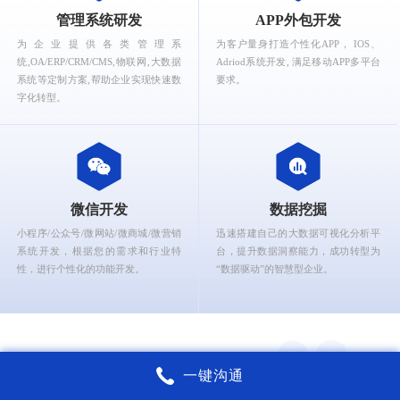
What can Ruizhi Interactive provide for you?
管理系统研发
APP外包开发
为企业提供各类管理系
为客户量身打造个性化APP， IOS、
统,OA/ERP/CRM/CMS,物联网,大数据
Adriod系统开发, 满足移动APP多平台
系统等定制方案,帮助企业实现快速数
要求。
字化转型。
微信开发
数据挖掘
小程序/公众号/微网站/微商城/微营销
迅速搭建自己的大数据可视化分析平
系统开发，根据您的需求和行业特
台，提升数据洞察能力，成功转型为
性，进行个性化的功能开发。
“数据驱动”的智慧型企业。
一键沟通
锐智互动核心能力