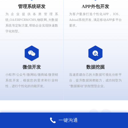
What can Ruizhi Interactive provide for you?
管理系统研发
APP外包开发
为企业提供各类管理系
为客户量身打造个性化APP， IOS、
统,OA/ERP/CRM/CMS,物联网,大数据
Adriod系统开发, 满足移动APP多平台
系统等定制方案,帮助企业实现快速数
要求。
字化转型。
微信开发
数据挖掘
小程序/公众号/微网站/微商城/微营销
迅速搭建自己的大数据可视化分析平
系统开发，根据您的需求和行业特
台，提升数据洞察能力，成功转型为
性，进行个性化的功能开发。
“数据驱动”的智慧型企业。
一键沟通
锐智互动核心能力