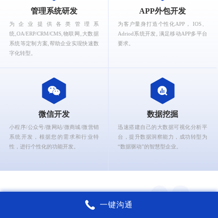
What can Ruizhi Interactive provide for you?
管理系统研发
APP外包开发
为企业提供各类管理系
为客户量身打造个性化APP， IOS、
统,OA/ERP/CRM/CMS,物联网,大数据
Adriod系统开发, 满足移动APP多平台
系统等定制方案,帮助企业实现快速数
要求。
字化转型。
微信开发
数据挖掘
小程序/公众号/微网站/微商城/微营销
迅速搭建自己的大数据可视化分析平
系统开发，根据您的需求和行业特
台，提升数据洞察能力，成功转型为
性，进行个性化的功能开发。
“数据驱动”的智慧型企业。
一键沟通
锐智互动核心能力