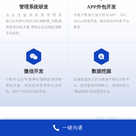
What can Ruizhi Interactive provide for you?
管理系统研发
APP外包开发
为企业提供各类管理系
为客户量身打造个性化APP， IOS、
统,OA/ERP/CRM/CMS,物联网,大数据
Adriod系统开发, 满足移动APP多平台
系统等定制方案,帮助企业实现快速数
要求。
字化转型。
微信开发
数据挖掘
小程序/公众号/微网站/微商城/微营销
迅速搭建自己的大数据可视化分析平
系统开发，根据您的需求和行业特
台，提升数据洞察能力，成功转型为
性，进行个性化的功能开发。
“数据驱动”的智慧型企业。
一键沟通
锐智互动核心能力