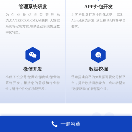
What can Ruizhi Interactive provide for you?
管理系统研发
APP外包开发
为企业提供各类管理系
为客户量身打造个性化APP， IOS、
统,OA/ERP/CRM/CMS,物联网,大数据
Adriod系统开发, 满足移动APP多平台
系统等定制方案,帮助企业实现快速数
要求。
字化转型。
微信开发
数据挖掘
小程序/公众号/微网站/微商城/微营销
迅速搭建自己的大数据可视化分析平
系统开发，根据您的需求和行业特
台，提升数据洞察能力，成功转型为
性，进行个性化的功能开发。
“数据驱动”的智慧型企业。
一键沟通
锐智互动核心能力