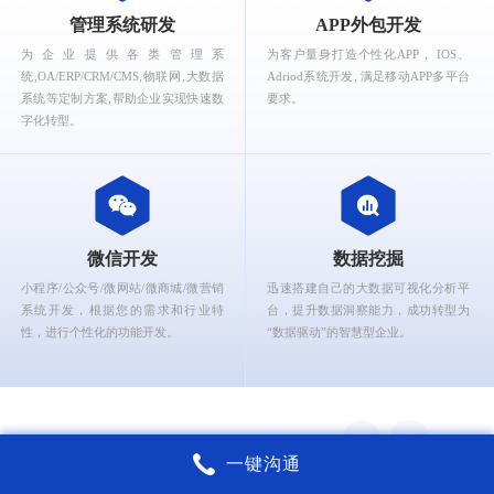
What can Ruizhi Interactive provide for you?
管理系统研发
APP外包开发
为企业提供各类管理系
为客户量身打造个性化APP， IOS、
统,OA/ERP/CRM/CMS,物联网,大数据
Adriod系统开发, 满足移动APP多平台
系统等定制方案,帮助企业实现快速数
要求。
字化转型。
微信开发
数据挖掘
小程序/公众号/微网站/微商城/微营销
迅速搭建自己的大数据可视化分析平
系统开发，根据您的需求和行业特
台，提升数据洞察能力，成功转型为
性，进行个性化的功能开发。
“数据驱动”的智慧型企业。
一键沟通
锐智互动核心能力