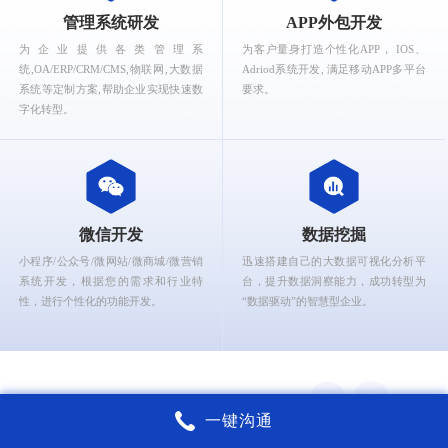
What can Ruizhi Interactive provide for you?
管理系统研发
APP外包开发
为企业提供各类管理系
为客户量身打造个性化APP， IOS、
统,OA/ERP/CRM/CMS,物联网,大数据
Adriod系统开发, 满足移动APP多平台
系统等定制方案,帮助企业实现快速数
要求。
字化转型。
微信开发
数据挖掘
小程序/公众号/微网站/微商城/微营销
迅速搭建自己的大数据可视化分析平
系统开发，根据您的需求和行业特
台，提升数据洞察能力，成功转型为
性，进行个性化的功能开发。
“数据驱动”的智慧型企业。
一键沟通
锐智互动核心能力