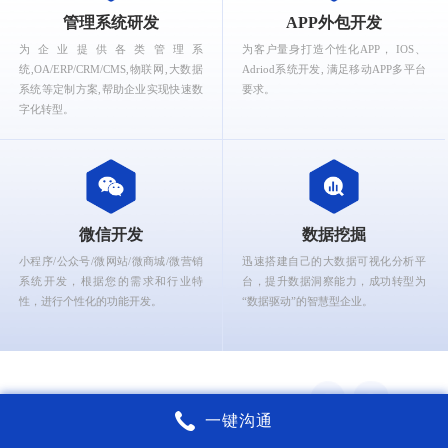
What can Ruizhi Interactive provide for you?
管理系统研发
APP外包开发
为企业提供各类管理系
为客户量身打造个性化APP， IOS、
统,OA/ERP/CRM/CMS,物联网,大数据
Adriod系统开发, 满足移动APP多平台
系统等定制方案,帮助企业实现快速数
要求。
字化转型。
微信开发
数据挖掘
小程序/公众号/微网站/微商城/微营销
迅速搭建自己的大数据可视化分析平
系统开发，根据您的需求和行业特
台，提升数据洞察能力，成功转型为
性，进行个性化的功能开发。
“数据驱动”的智慧型企业。
一键沟通
锐智互动核心能力