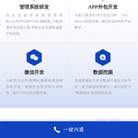
What can Ruizhi Interactive provide for you?
管理系统研发
APP外包开发
为企业提供各类管理系
为客户量身打造个性化APP， IOS、
统,OA/ERP/CRM/CMS,物联网,大数据
Adriod系统开发, 满足移动APP多平台
系统等定制方案,帮助企业实现快速数
要求。
字化转型。
微信开发
数据挖掘
小程序/公众号/微网站/微商城/微营销
迅速搭建自己的大数据可视化分析平
系统开发，根据您的需求和行业特
台，提升数据洞察能力，成功转型为
性，进行个性化的功能开发。
“数据驱动”的智慧型企业。
一键沟通
锐智互动核心能力