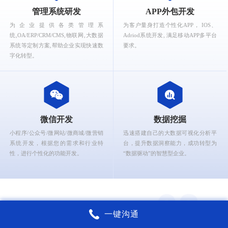
What can Ruizhi Interactive provide for you?
管理系统研发
APP外包开发
为企业提供各类管理系
为客户量身打造个性化APP， IOS、
统,OA/ERP/CRM/CMS,物联网,大数据
Adriod系统开发, 满足移动APP多平台
系统等定制方案,帮助企业实现快速数
要求。
字化转型。
微信开发
数据挖掘
小程序/公众号/微网站/微商城/微营销
迅速搭建自己的大数据可视化分析平
系统开发，根据您的需求和行业特
台，提升数据洞察能力，成功转型为
性，进行个性化的功能开发。
“数据驱动”的智慧型企业。
一键沟通
锐智互动核心能力