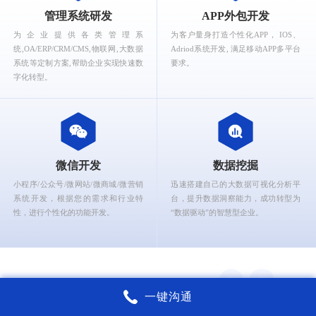
What can Ruizhi Interactive provide for you?
管理系统研发
APP外包开发
为企业提供各类管理系
为客户量身打造个性化APP， IOS、
统,OA/ERP/CRM/CMS,物联网,大数据
Adriod系统开发, 满足移动APP多平台
系统等定制方案,帮助企业实现快速数
要求。
字化转型。
微信开发
数据挖掘
小程序/公众号/微网站/微商城/微营销
迅速搭建自己的大数据可视化分析平
系统开发，根据您的需求和行业特
台，提升数据洞察能力，成功转型为
性，进行个性化的功能开发。
“数据驱动”的智慧型企业。
一键沟通
锐智互动核心能力