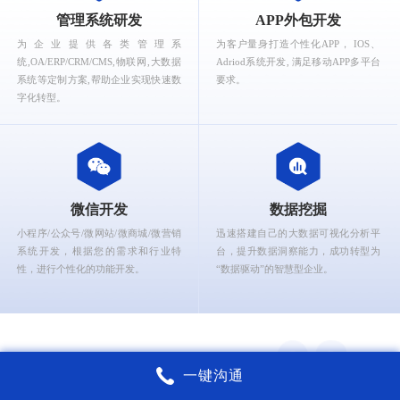
What can Ruizhi Interactive provide for you?
管理系统研发
APP外包开发
为企业提供各类管理系
为客户量身打造个性化APP， IOS、
统,OA/ERP/CRM/CMS,物联网,大数据
Adriod系统开发, 满足移动APP多平台
系统等定制方案,帮助企业实现快速数
要求。
字化转型。
微信开发
数据挖掘
小程序/公众号/微网站/微商城/微营销
迅速搭建自己的大数据可视化分析平
系统开发，根据您的需求和行业特
台，提升数据洞察能力，成功转型为
性，进行个性化的功能开发。
“数据驱动”的智慧型企业。
一键沟通
锐智互动核心能力