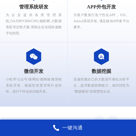
What can Ruizhi Interactive provide for you?
管理系统研发
APP外包开发
为企业提供各类管理系
为客户量身打造个性化APP， IOS、
统,OA/ERP/CRM/CMS,物联网,大数据
Adriod系统开发, 满足移动APP多平台
系统等定制方案,帮助企业实现快速数
要求。
字化转型。
微信开发
数据挖掘
小程序/公众号/微网站/微商城/微营销
迅速搭建自己的大数据可视化分析平
系统开发，根据您的需求和行业特
台，提升数据洞察能力，成功转型为
性，进行个性化的功能开发。
“数据驱动”的智慧型企业。
一键沟通
锐智互动核心能力