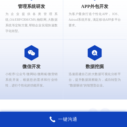
What can Ruizhi Interactive provide for you?
管理系统研发
APP外包开发
为企业提供各类管理系
为客户量身打造个性化APP， IOS、
统,OA/ERP/CRM/CMS,物联网,大数据
Adriod系统开发, 满足移动APP多平台
系统等定制方案,帮助企业实现快速数
要求。
字化转型。
微信开发
数据挖掘
小程序/公众号/微网站/微商城/微营销
迅速搭建自己的大数据可视化分析平
系统开发，根据您的需求和行业特
台，提升数据洞察能力，成功转型为
性，进行个性化的功能开发。
“数据驱动”的智慧型企业。
一键沟通
锐智互动核心能力