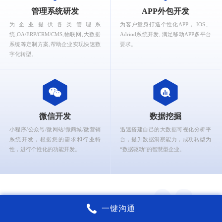
What can Ruizhi Interactive provide for you?
管理系统研发
APP外包开发
为企业提供各类管理系
为客户量身打造个性化APP， IOS、
统,OA/ERP/CRM/CMS,物联网,大数据
Adriod系统开发, 满足移动APP多平台
系统等定制方案,帮助企业实现快速数
要求。
字化转型。
微信开发
数据挖掘
小程序/公众号/微网站/微商城/微营销
迅速搭建自己的大数据可视化分析平
系统开发，根据您的需求和行业特
台，提升数据洞察能力，成功转型为
性，进行个性化的功能开发。
“数据驱动”的智慧型企业。
一键沟通
锐智互动核心能力