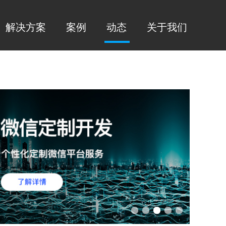
解决方案
案例
动态
关于我们