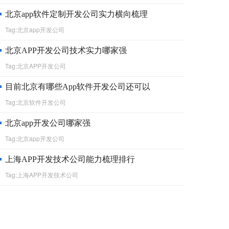
北京app软件定制开发公司实力横向梳理
Tag:北京app开发公司
北京APP开发公司技术实力哪家强
Tag:北京APP开发公司
目前北京有哪些App软件开发公司还可以
Tag:北京软件开发公司
北京app开发公司哪家强
Tag:北京app开发公司
上海APP开发技术公司能力梳理排行
Tag:上海APP开发技术公司