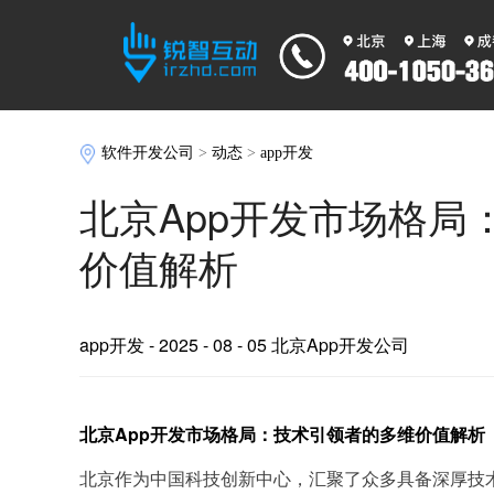
软件开发公司
>
动态
>
app开发
北京App开发市场格局
价值解析
app开发
- 2025 - 08 - 05 北京App开发公司
北京App开发市场格局：技术引领者的多维价值解析
北京作为中国科技创新中心，汇聚了众多具备深厚技