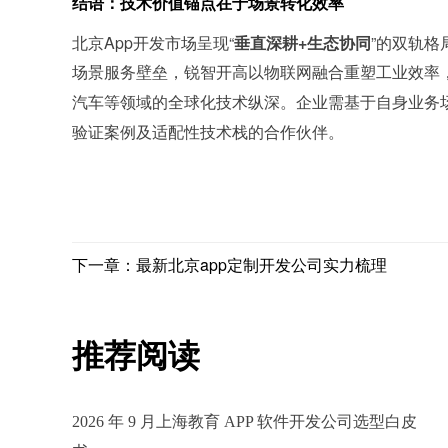
结语：技术价值锚点在于场景转化效率
北京App开发市场呈现“
垂直深耕+生态协同
”的双轨
场景服务壁垒，锐智开高以物联网融合重塑工业效率，而G
汽车等领域的全球化技术纵深。企业需基于自身业务
验证案例及适配性技术栈的合作伙伴。
下一章：最新北京app定制开发公司实力梳理
推荐阅读
2026 年 9 月上海教育 APP 软件开发公司选型白皮