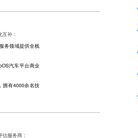
化互补：
程服务领域提供全栈
bOS汽车平台商业
拥有4000余名技
评估服务商：