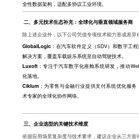
全性数据架构，适配多协议工业环境。
二、多元技术生态补充：全球化与垂直领域服务商
除上述企业外，以下公司凭借专项技术能力形成差异
GlobalLogic
：在汽车软件定义（SDV）和数字工
解决方案，覆盖车载娱乐系统至自动驾驶技术。
Luxoft
：专注于汽车数字化座舱系统研发，推动We
化落地。
Ciklum
：为零售与金融行业提供支付系统优化服务，
术专家的全球化协作网络。
三、企业选型的关键技术维度
依据应用场景复杂度与技术要求，建议企业从三方面