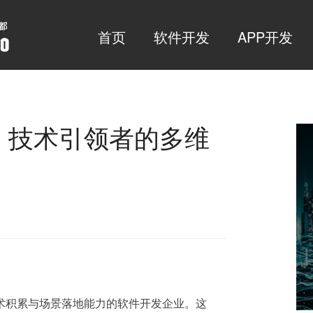
首页
软件开发
APP开发
：技术引领者的多维
术积累与场景落地能力的软件开发企业。这