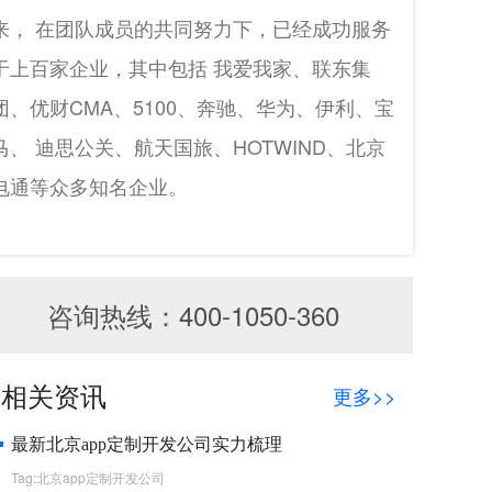
来， 在团队成员的共同努力下，已经成功服务
于上百家企业，其中包括 我爱我家、联东集
团、优财CMA、5100、奔驰、华为、伊利、宝
马、 迪思公关、航天国旅、HOTWIND、北京
电通等众多知名企业。
咨询热线：400-1050-360
相关资讯
更多>>
最新北京app定制开发公司实力梳理
Tag:北京app定制开发公司