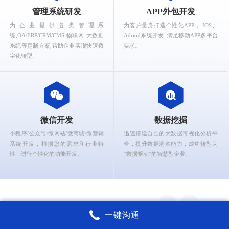
What can Ruizhi Interactive provide for you?
管理系统研发
APP外包开发
为企业提供各类管理系
为客户量身打造个性化APP， IOS、
统,OA/ERP/CRM/CMS,物联网,大数据
Adriod系统开发, 满足移动APP多平台
系统等定制方案,帮助企业实现快速数
要求。
字化转型。
微信开发
数据挖掘
小程序/公众号/微网站/微商城/微营销
迅速搭建自己的大数据可视化分析平
系统开发，根据您的需求和行业特
台，提升数据洞察能力，成功转型为
性，进行个性化的功能开发。
“数据驱动”的智慧型企业。
一键沟通
锐智互动核心能力