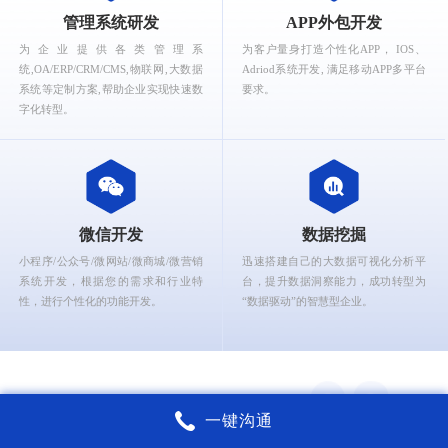
What can Ruizhi Interactive provide for you?
管理系统研发
APP外包开发
为企业提供各类管理系
为客户量身打造个性化APP， IOS、
统,OA/ERP/CRM/CMS,物联网,大数据
Adriod系统开发, 满足移动APP多平台
系统等定制方案,帮助企业实现快速数
要求。
字化转型。
微信开发
数据挖掘
小程序/公众号/微网站/微商城/微营销
迅速搭建自己的大数据可视化分析平
系统开发，根据您的需求和行业特
台，提升数据洞察能力，成功转型为
性，进行个性化的功能开发。
“数据驱动”的智慧型企业。
一键沟通
锐智互动核心能力