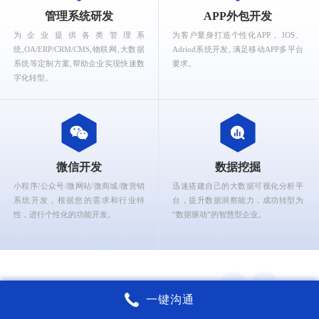
What can Ruizhi Interactive provide for you?
管理系统研发
APP外包开发
为企业提供各类管理系
为客户量身打造个性化APP， IOS、
统,OA/ERP/CRM/CMS,物联网,大数据
Adriod系统开发, 满足移动APP多平台
系统等定制方案,帮助企业实现快速数
要求。
字化转型。
微信开发
数据挖掘
小程序/公众号/微网站/微商城/微营销
迅速搭建自己的大数据可视化分析平
系统开发，根据您的需求和行业特
台，提升数据洞察能力，成功转型为
性，进行个性化的功能开发。
“数据驱动”的智慧型企业。
一键沟通
锐智互动核心能力