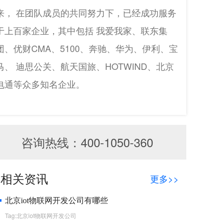
来， 在团队成员的共同努力下，已经成功服务
于上百家企业，其中包括 我爱我家、联东集
团、优财CMA、5100、奔驰、华为、伊利、宝
马、 迪思公关、航天国旅、HOTWIND、北京
电通等众多知名企业。
咨询热线：400-1050-360
相关资讯
更多>>
北京iot物联网开发公司有哪些
Tag:北京iot物联网开发公司