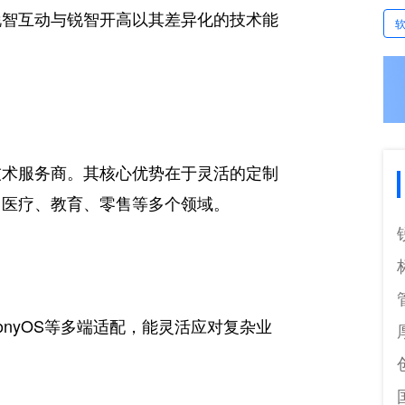
锐智互动与锐智开高以其差异化的技术能
技术服务商。其核心优势在于灵活的定制
、医疗、教育、零售等多个领域。
rmonyOS等多端适配，能灵活应对复杂业