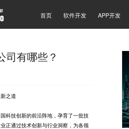
首页
软件开发
APP开发
发公司有哪些？
创新之道
中国科技创新的前沿阵地，孕育了一批技
企业正通过技术创新与行业洞察，为各领