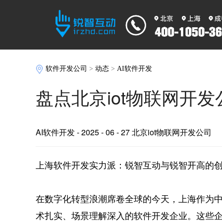
软件开发公司
>
动态
>
AI软件开发
盘点北京iot物联网开
AI软件开发
- 2025 - 06 - 27 北京iot物联网开发公司
上海软件开发实力派：锐智互动与锐智开高的
在数字化转型浪潮席卷全球的今天，上海作为
术扎实、场景理解深入的软件开发企业。这些