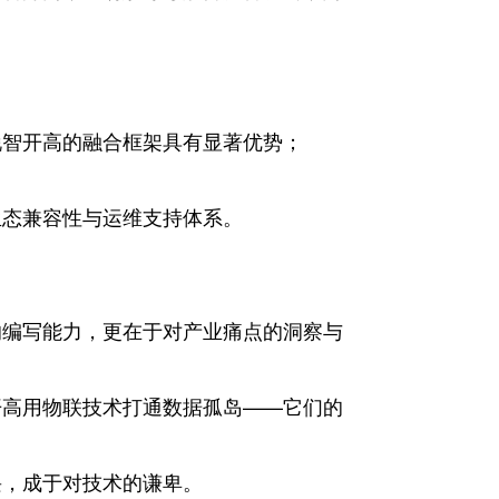
锐智开高的融合框架具有显著优势；
生态兼容性与运维支持体系。
的编写能力，更在于对产业痛点的洞察与
开高用物联技术打通数据孤岛——它们的
畏，成于对技术的谦卑。