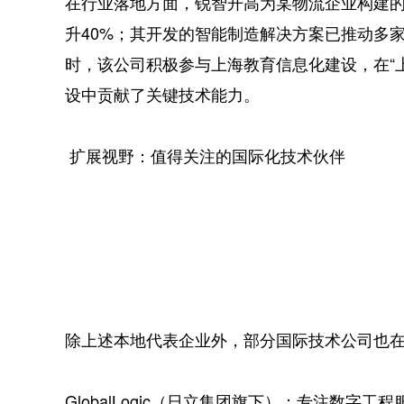
在行业落地方面，锐智开高为某物流企业构建的
升40%；其开发的智能制造解决方案已推动多
时，该公司积极参与上海教育信息化建设，在“上
设中贡献了关键技术能力。
扩展视野：值得关注的国际化技术伙伴
除上述本地代表企业外，部分国际技术公司也
GlobalLogic（日立集团旗下）：专注数字