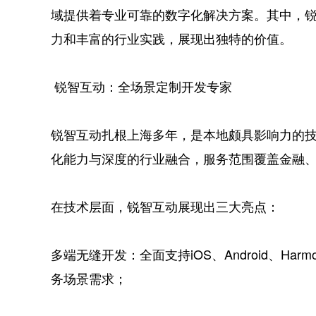
域提供着专业可靠的数字化解决方案。其中，
力和丰富的行业实践，展现出独特的价值。
锐智互动：全场景定制开发专家
锐智互动扎根上海多年，是本地颇具影响力的
化能力与深度的行业融合，服务范围覆盖金融
在技术层面，锐智互动展现出三大亮点：
多端无缝开发：全面支持iOS、Android、Ha
务场景需求；