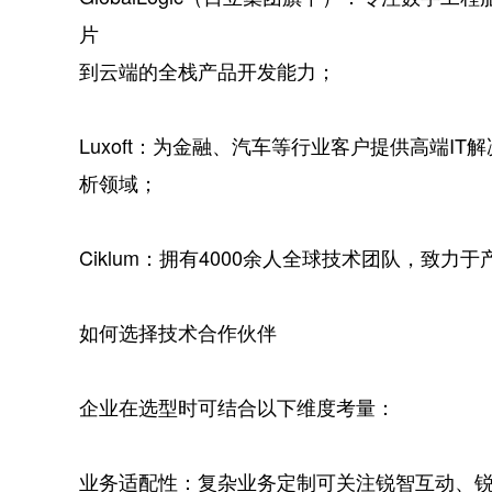
片
到云端的全栈产品开发能力；
Luxoft：为金融、汽车等行业客户提供高端I
析领域；
Ciklum：拥有4000余人全球技术团队，致
如何选择技术合作伙伴
企业在选型时可结合以下维度考量：
业务适配性：复杂业务定制可关注锐智互动、锐