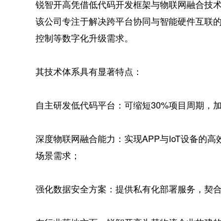
锐智开高凭借低代码开发框架与物联网融合技
该公司专注于解决跨平台协同与智能硬件互联
控制等数字化升级需求。
其技术体系具有显著特点：
自主研发低代码平台：可缩短30%项目周期，
深度物联网融合能力：实现APP与IoT设备的
场景需求；
强化数据安全方案：提供私有化部署服务，契