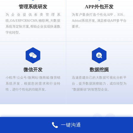
What can Ruizhi Interactive provide for you?
管理系统研发
APP外包开发
为企业提供各类管理系
为客户量身打造个性化APP， IOS、
统,OA/ERP/CRM/CMS,物联网,大数据
Adriod系统开发, 满足移动APP多平台
系统等定制方案,帮助企业实现快速数
要求。
字化转型。
微信开发
数据挖掘
小程序/公众号/微网站/微商城/微营销
迅速搭建自己的大数据可视化分析平
系统开发，根据您的需求和行业特
台，提升数据洞察能力，成功转型为
性，进行个性化的功能开发。
“数据驱动”的智慧型企业。
一键沟通
锐智互动核心能力