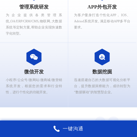
What can Ruizhi Interactive provide for you?
管理系统研发
APP外包开发
为企业提供各类管理系
为客户量身打造个性化APP， IOS、
统,OA/ERP/CRM/CMS,物联网,大数据
Adriod系统开发, 满足移动APP多平台
系统等定制方案,帮助企业实现快速数
要求。
字化转型。
微信开发
数据挖掘
小程序/公众号/微网站/微商城/微营销
迅速搭建自己的大数据可视化分析平
系统开发，根据您的需求和行业特
台，提升数据洞察能力，成功转型为
性，进行个性化的功能开发。
“数据驱动”的智慧型企业。
一键沟通
锐智互动核心能力