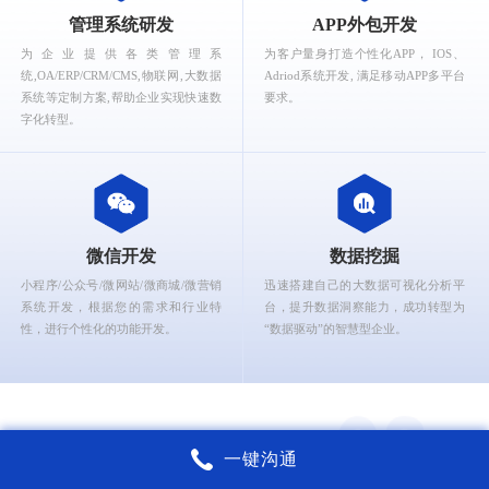
What can Ruizhi Interactive provide for you?
管理系统研发
APP外包开发
为企业提供各类管理系
为客户量身打造个性化APP， IOS、
统,OA/ERP/CRM/CMS,物联网,大数据
Adriod系统开发, 满足移动APP多平台
系统等定制方案,帮助企业实现快速数
要求。
字化转型。
微信开发
数据挖掘
小程序/公众号/微网站/微商城/微营销
迅速搭建自己的大数据可视化分析平
系统开发，根据您的需求和行业特
台，提升数据洞察能力，成功转型为
性，进行个性化的功能开发。
“数据驱动”的智慧型企业。
一键沟通
锐智互动核心能力