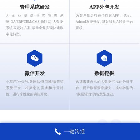
What can Ruizhi Interactive provide for you?
管理系统研发
APP外包开发
为企业提供各类管理系
为客户量身打造个性化APP， IOS、
统,OA/ERP/CRM/CMS,物联网,大数据
Adriod系统开发, 满足移动APP多平台
系统等定制方案,帮助企业实现快速数
要求。
字化转型。
微信开发
数据挖掘
小程序/公众号/微网站/微商城/微营销
迅速搭建自己的大数据可视化分析平
系统开发，根据您的需求和行业特
台，提升数据洞察能力，成功转型为
性，进行个性化的功能开发。
“数据驱动”的智慧型企业。
一键沟通
锐智互动核心能力