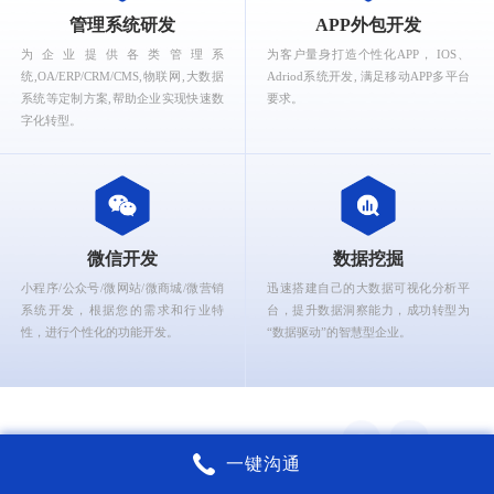
What can Ruizhi Interactive provide for you?
管理系统研发
APP外包开发
为企业提供各类管理系
为客户量身打造个性化APP， IOS、
统,OA/ERP/CRM/CMS,物联网,大数据
Adriod系统开发, 满足移动APP多平台
系统等定制方案,帮助企业实现快速数
要求。
字化转型。
微信开发
数据挖掘
小程序/公众号/微网站/微商城/微营销
迅速搭建自己的大数据可视化分析平
系统开发，根据您的需求和行业特
台，提升数据洞察能力，成功转型为
性，进行个性化的功能开发。
“数据驱动”的智慧型企业。
一键沟通
锐智互动核心能力