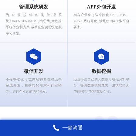
What can Ruizhi Interactive provide for you?
管理系统研发
APP外包开发
为企业提供各类管理系
为客户量身打造个性化APP， IOS、
统,OA/ERP/CRM/CMS,物联网,大数据
Adriod系统开发, 满足移动APP多平台
系统等定制方案,帮助企业实现快速数
要求。
字化转型。
微信开发
数据挖掘
小程序/公众号/微网站/微商城/微营销
迅速搭建自己的大数据可视化分析平
系统开发，根据您的需求和行业特
台，提升数据洞察能力，成功转型为
性，进行个性化的功能开发。
“数据驱动”的智慧型企业。
一键沟通
锐智互动核心能力