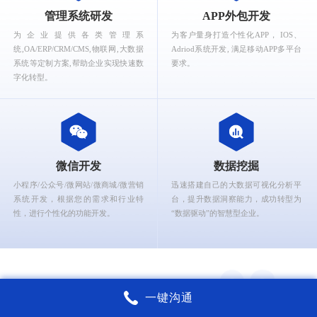
What can Ruizhi Interactive provide for you?
管理系统研发
APP外包开发
为企业提供各类管理系
为客户量身打造个性化APP， IOS、
统,OA/ERP/CRM/CMS,物联网,大数据
Adriod系统开发, 满足移动APP多平台
系统等定制方案,帮助企业实现快速数
要求。
字化转型。
微信开发
数据挖掘
小程序/公众号/微网站/微商城/微营销
迅速搭建自己的大数据可视化分析平
系统开发，根据您的需求和行业特
台，提升数据洞察能力，成功转型为
性，进行个性化的功能开发。
“数据驱动”的智慧型企业。
一键沟通
锐智互动核心能力