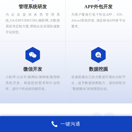
What can Ruizhi Interactive provide for you?
管理系统研发
APP外包开发
为企业提供各类管理系
为客户量身打造个性化APP， IOS、
统,OA/ERP/CRM/CMS,物联网,大数据
Adriod系统开发, 满足移动APP多平台
系统等定制方案,帮助企业实现快速数
要求。
字化转型。
微信开发
数据挖掘
小程序/公众号/微网站/微商城/微营销
迅速搭建自己的大数据可视化分析平
系统开发，根据您的需求和行业特
台，提升数据洞察能力，成功转型为
性，进行个性化的功能开发。
“数据驱动”的智慧型企业。
一键沟通
锐智互动核心能力