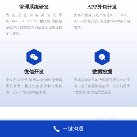
What can Ruizhi Interactive provide for you?
管理系统研发
APP外包开发
为企业提供各类管理系
为客户量身打造个性化APP， IOS、
统,OA/ERP/CRM/CMS,物联网,大数据
Adriod系统开发, 满足移动APP多平台
系统等定制方案,帮助企业实现快速数
要求。
字化转型。
微信开发
数据挖掘
小程序/公众号/微网站/微商城/微营销
迅速搭建自己的大数据可视化分析平
系统开发，根据您的需求和行业特
台，提升数据洞察能力，成功转型为
性，进行个性化的功能开发。
“数据驱动”的智慧型企业。
一键沟通
锐智互动核心能力