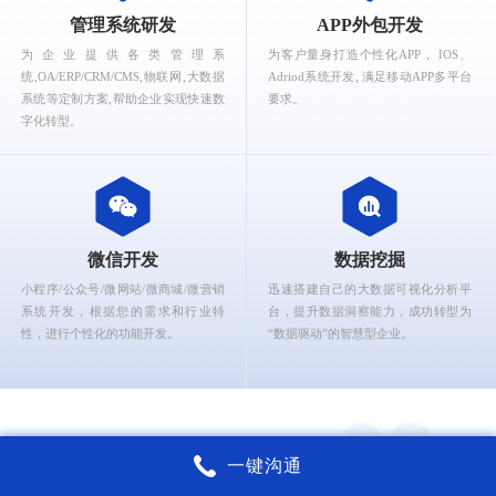
What can Ruizhi Interactive provide for you?
管理系统研发
APP外包开发
为企业提供各类管理系
为客户量身打造个性化APP， IOS、
统,OA/ERP/CRM/CMS,物联网,大数据
Adriod系统开发, 满足移动APP多平台
系统等定制方案,帮助企业实现快速数
要求。
字化转型。
微信开发
数据挖掘
小程序/公众号/微网站/微商城/微营销
迅速搭建自己的大数据可视化分析平
系统开发，根据您的需求和行业特
台，提升数据洞察能力，成功转型为
性，进行个性化的功能开发。
“数据驱动”的智慧型企业。
一键沟通
锐智互动核心能力